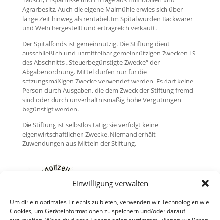
Tausch, Ersparnisse und Erträge aus Immobilien und
Agrarbesitz. Auch die eigene Malmühle erwies sich über
lange Zeit hinweg als rentabel. Im Spital wurden Backwaren
und Wein hergestellt und ertragreich verkauft.
Der Spitalfonds ist gemeinnützig. Die Stiftung dient
ausschließlich und unmittelbar gemeinnützigen Zwecken i.S.
des Abschnitts „Steuerbegünstigte Zwecke“ der
Abgabenordnung. Mittel dürfen nur für die
satzungsmäßigen Zwecke verwendet werden. Es darf keine
Person durch Ausgaben, die dem Zweck der Stiftung fremd
sind oder durch unverhältnismäßig hohe Vergütungen
begünstigt werden.
Die Stiftung ist selbstlos tätig; sie verfolgt keine
eigenwirtschaftlichen Zwecke. Niemand erhält
Zuwendungen aus Mitteln der Stiftung.
Einwilligung verwalten
Um dir ein optimales Erlebnis zu bieten, verwenden wir Technologien wie
Cookies, um Geräteinformationen zu speichern und/oder darauf
zuzugreifen. Wenn du diesen Technologien zustimmst, können wir Daten