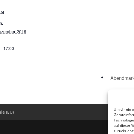
LS
m:
ezember 2019
 - 17:00
Abendmar
Um dir ein 
ie (EU)
Geräteinfor
Technologie
auf dieser W
zurückziehs